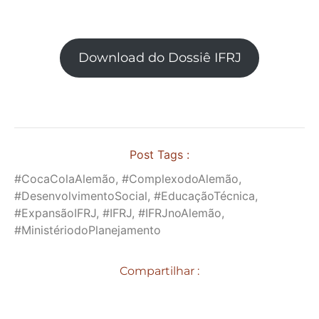
Download do Dossiê IFRJ
Post Tags :
#CocaColaAlemão, #ComplexodoAlemão,
#DesenvolvimentoSocial, #EducaçãoTécnica,
#ExpansãoIFRJ, #IFRJ, #IFRJnoAlemão,
#MinistériodoPlanejamento
Compartilhar :